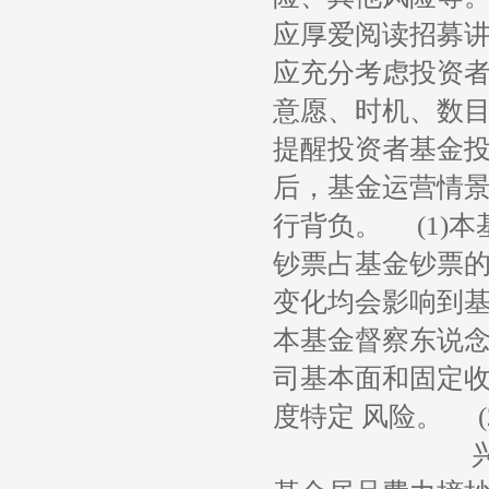
应厚爱阅读招募讲
应充分考虑投资者
意愿、时机、数目
提醒投资者基金投
后，基金运营情景
行背负。 (1)
钞票占基金钞票的比
变化均会影响到
本基金督察东说念
司基本面和固定
度特定 风险。
兴华景和夹杂