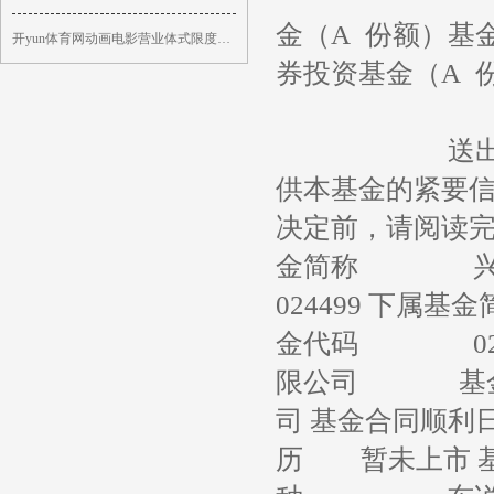
金（A 份额）
开yun体育网动画电影营业体式限度更广-开yun云体育入口(官方)最新下载IOS/安卓版/手机版AP
券投资基金
编制日历：
送出日历：2
供本基金的紧要
决定前，请阅读完
金简称 
024499 
金代码 024
限公司 基金
司 基金合
历 暂未上