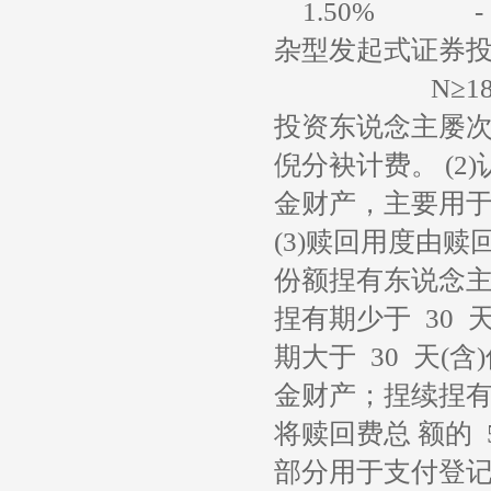
1.5
杂型发起式证
N≥180
投资东说念主屡次
倪分袂计费。 (
金财产，主要用
(3)赎回用度由
份额捏有东说念主
捏有期少于 30
期大于 30 天(含
金财产；捏续捏有期
将赎回费总 额的
部分用于支付登记