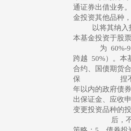
通证券出借业
金投资其他品种
以将其纳入投
本基金投资于股
为 60%-9
跨越 50%）
合约、国债期货
保 捏不低于
年以内的政府
出保证金、应
变更投资品种的
后，不错
策略；5、债券投