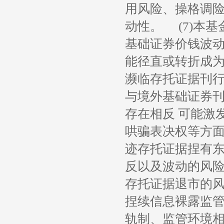
用风险、操格调
动性。 (7)本
基础证券价钱波动
能径直或转折成
濒临存托证据刊行
与境外基础证券
存在相反 可能激
哄骗表决权等方面
迹存托证据捏有
反以及波动的风险
存托证据退市的
捏续信息裸露监管
轨制、监管环境相