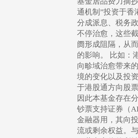
基金居品费力摘
通机制”投资于香
分成派息、税务
不停治愈，这些截
阓形成阻隔，从
的影响。 比如：
向畛域治愈带来的
境的变化以及投
于港股通方向股票
因此本基金存在分
钞票支持证券（A
金融器用，其向投
流或剩余权益。与