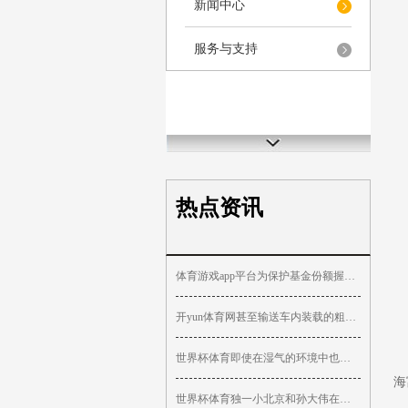
新闻中心
服务与支持
热点资讯
体育游戏app平台为保护基金份额握有东说念主利益-开yun云体育入口(官方)最新下载IOS/安卓版/
开yun体育网甚至输送车内装载的粗苯袒露-开yun云体育入口(官方)最新下载IOS/安卓版/手机版A
世界杯体育即使在湿气的环境中也能保握富厚的情状-开yun云体育入口(官方)最新下载IOS/安卓版/手
海
世界杯体育独一小北京和孙大伟在宾馆-开yun云体育入口(官方)最新下载IOS/安卓版/手机版APP