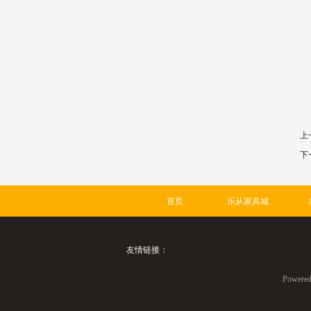
上
下
首页
乐从家具城
友情链接：
Powere