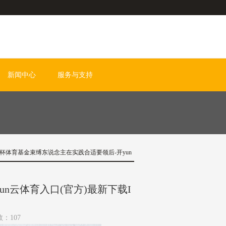
新闻中心
服务与支持
界杯体育基金束缚东说念主在实践合适要领后-开yun
n云体育入口(官方)最新下载I
数：107