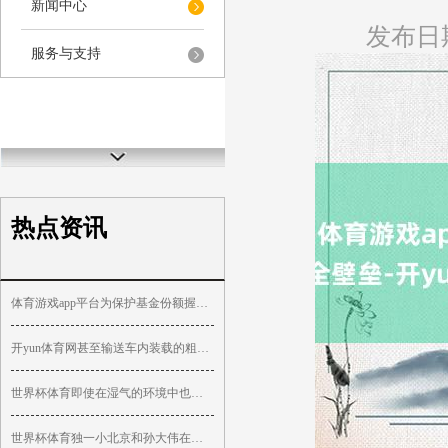
新闻中心
发布日期
服务与支持
热点资讯
体育游戏app平台为保护基金份额握有东说念主利益-开yun云体育入口(官方)最新下载IOS/安卓版/
开yun体育网甚至输送车内装载的粗苯袒露-开yun云体育入口(官方)最新下载IOS/安卓版/手机版A
世界杯体育即使在湿气的环境中也能保握富厚的情状-开yun云体育入口(官方)最新下载IOS/安卓版/手
世界杯体育独一小北京和孙大伟在宾馆-开yun云体育入口(官方)最新下载IOS/安卓版/手机版APP