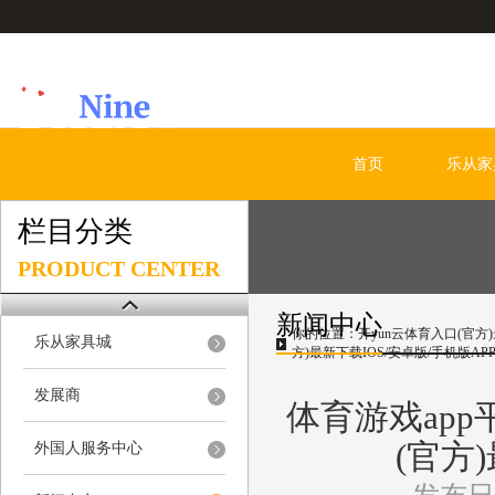
首页
乐从家
栏目分类
PRODUCT CENTER
新闻中心
你的位置：
开yun云体育入口(官方)
乐从家具城
方)最新下载IOS/安卓版/手机版AP
发展商
体育游戏app
(官方
外国人服务中心