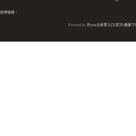
友情链接：
Powered by
开yun云体育入口(官方)最新下载