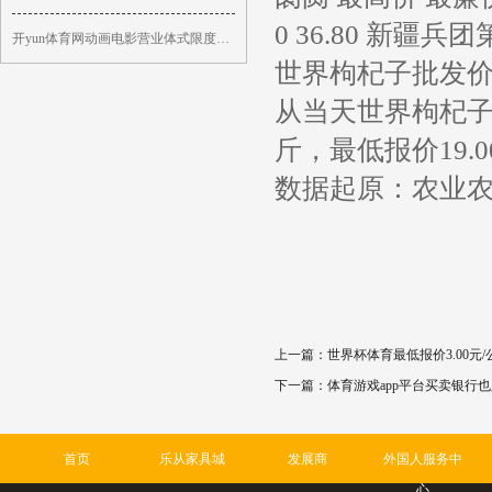
0 36.80 新疆兵
开yun体育网动画电影营业体式限度更广-开yun云体育入口(官方)最新下载IOS/安卓版/手机版AP
世界枸杞子批发价
从当天世界枸杞子
斤，最低报价19.0
数据起原：农业农
上一篇：
世界杯体育最低报价3.00元/
下一篇：
体育游戏app平台买卖银行也
首页
乐从家具城
发展商
外国人服务中
心