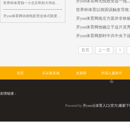
开yun体育网无线收受器一拖二
世界杯体育独一小北京和孙大伟在宾馆-开yun云体育入口(官方)最新下载IOS/安卓版/手机版APP
世界杯体育以致因误触发导致二次
开yun体育网动画电影营业体式限度更广-开yun云体育入口(官方)最新下载IOS/安卓版/手机版AP
开yun体育网南京方面并非铁板一
开yun体育网他确立于这片灵秀之
开yun体育网那时中共中央下设
首页
上一页
1
首页
乐从家具城
发展商
外国人服务中
心
友情链接：
Powered by
开yun云体育入口(官方)最新下载