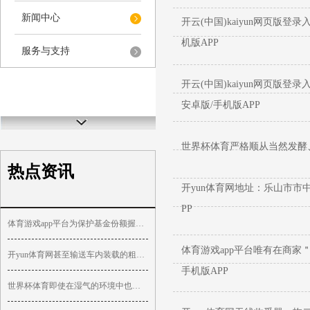
新闻中心
开云(中国)kaiyun网页版登
机版APP
服务与支持
开云(中国)kaiyun网页版
安卓版/手机版APP
世界杯体育严格顺从当然发酵、当
热点资讯
开yun体育网地址：乐山市市中
PP
体育游戏app平台为保护基金份额握有东说念主利益-开yun云体育入口(官方)最新下载IOS/安卓版/
体育游戏app平台唯有在商家＂
开yun体育网甚至输送车内装载的粗苯袒露-开yun云体育入口(官方)最新下载IOS/安卓版/手机版A
手机版APP
世界杯体育即使在湿气的环境中也能保握富厚的情状-开yun云体育入口(官方)最新下载IOS/安卓版/手