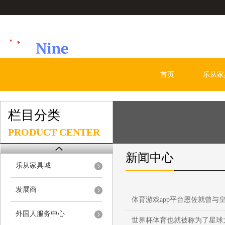
首页
乐从家
栏目分类
PRODUCT CENTER
新闻中心
乐从家具城
发展商
体育游戏app平台恩佐就曾与皇马
外国人服务中心
世界杯体育也就被称为了星球大战