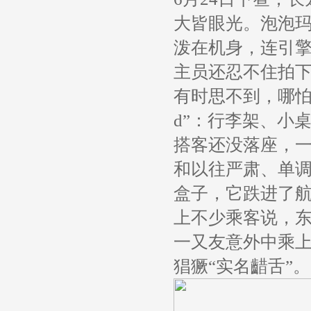
大皆眼光。泡泡玛特的
泼在机身，连引擎
主员还忍不住拍下
有时思不到，哪怕机
d”：行李架、小
搭客还没落座，
和以往严肃、单
盒子，它跌进了
上不少乘客说，
一又友意外中乘上
猖獗“实名齰舌”。