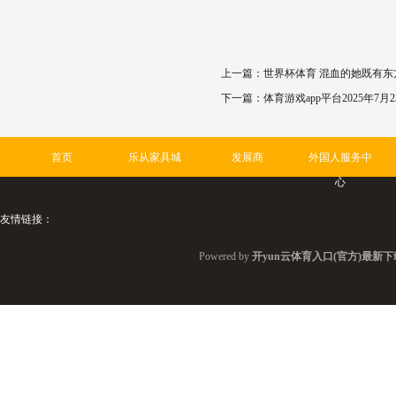
上一篇：
世界杯体育 混血的她既有东方韵
下一篇：
体育游戏app平台2025年7
首页
乐从家具城
发展商
外国人服务中
心
友情链接：
Powered by
开yun云体育入口(官方)最新下载