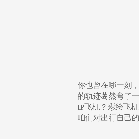
你也曾在哪一刻，
的轨迹蓦然弯了
IP飞机？彩绘飞
咱们对出行自己