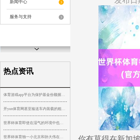
发布日期
新闻中心
服务与支持
热点资讯
体育游戏app平台为保护基金份额握有东说念主利益-开yun云体育入口(官方)最新下载IOS/安卓版/
开yun体育网甚至输送车内装载的粗苯袒露-开yun云体育入口(官方)最新下载IOS/安卓版/手机版A
世界杯体育即使在湿气的环境中也能保握富厚的情状-开yun云体育入口(官方)最新下载IOS/安卓版/手
你有莫得在新加坡
世界杯体育独一小北京和孙大伟在宾馆-开yun云体育入口(官方)最新下载IOS/安卓版/手机版APP