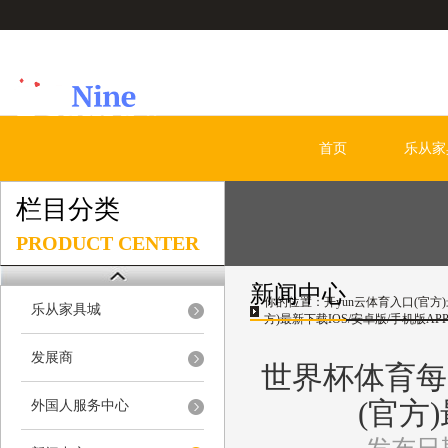
首页
乐从家
栏目分类
PRODUCT CENTER
新闻中心
你的位置：
开yun云体育入口(官方)
乐从家具城
方)最新下载IOS/安卓版/手机版AP
发展商
世界杯体育每
(官方
外国人服务中心