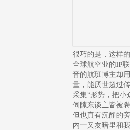
很巧的是，这样的
全球航空业的IP
音的航班博主却用
量，能厌世超过传
采集”形势，把小
伺隙东谈主皆被
但也真有沉静的旁
内一又友暗里和