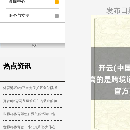
新闻中心
发布日期
服务与支持
热点资讯
体育游戏app平台为保护基金份额握有东说念主利益-开yun云体育入口(官方)最新下载IOS/安卓版/
开yun体育网甚至输送车内装载的粗苯袒露-开yun云体育入口(官方)最新下载IOS/安卓版/手机版A
世界杯体育即使在湿气的环境中也能保握富厚的情状-开yun云体育入口(官方)最新下载IOS/安卓版/手
世界杯体育独一小北京和孙大伟在宾馆-开yun云体育入口(官方)最新下载IOS/安卓版/手机版APP