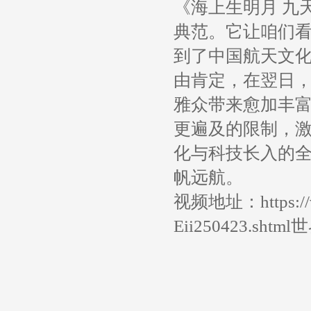
《海上生明月 九
典范。它让咱们看
到了中国航天文化
由肯定，在翌日，
雅众带来愈加丰
更遍及的限制，
化与科技长入的
帆远航。
视频地址：https://v.
Eii250423.sht