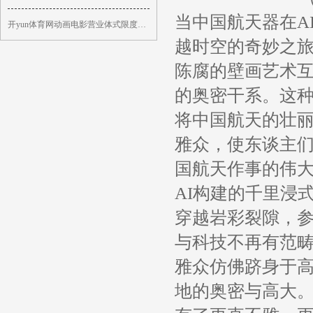
当中国航天器在A
开yun体育网动画电影营业体式限度更广-开yun云体育入口(官方)最新下载IOS/安卓版/手机版AP
越时空的奇妙之旅
陈腐的壁画艺术
的奥密干系。这
将中国航天的壮
雅众，使东谈主
国航天作事的伟
AI构建的千里浸
穿越岩彩裂隙，
与科技不再有范
雅众仿佛跻身于
地的奥密与高大