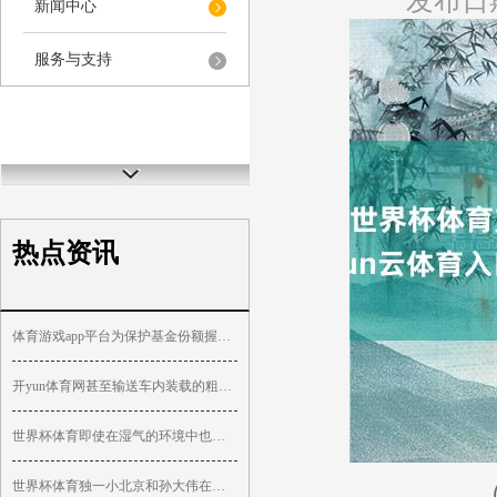
发布日期
新闻中心
服务与支持
热点资讯
体育游戏app平台为保护基金份额握有东说念主利益-开yun云体育入口(官方)最新下载IOS/安卓版/
开yun体育网甚至输送车内装载的粗苯袒露-开yun云体育入口(官方)最新下载IOS/安卓版/手机版A
世界杯体育即使在湿气的环境中也能保握富厚的情状-开yun云体育入口(官方)最新下载IOS/安卓版/手
世界杯体育独一小北京和孙大伟在宾馆-开yun云体育入口(官方)最新下载IOS/安卓版/手机版APP