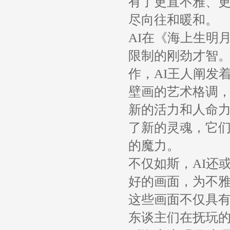
有了更直不雅、
尽向往和暖和。
AI在《海上生明
限制的刚劲才智
作，AI王人阐发
壁画的艺术格调
新的活力和人命力
了新的灵魂，它
的魔力。
不仅如斯，AI还
好的画面，为不
这些画面不仅具
东谈主们在抚玩