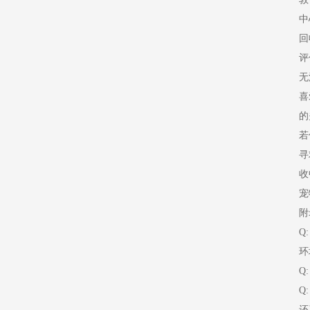
中
回
评
无
喜
的
若
寻
收
宠
附
Q
环
Q
Q
还