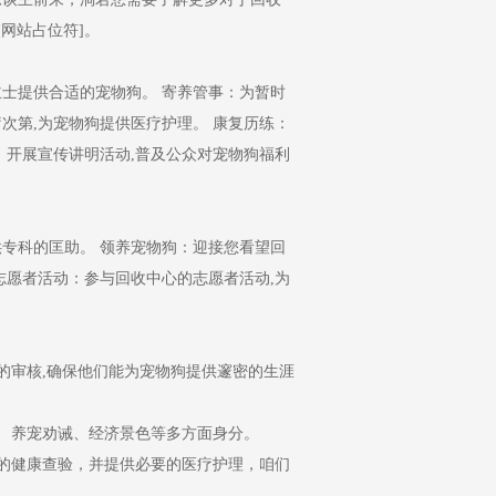
[网站占位符]。
士提供合适的宠物狗。 寄养管事：为暂时
次第,为宠物狗提供医疗护理。 康复历练：
：开展宣传讲明活动,普及公众对宠物狗福利
专科的匡助。 领养宠物狗：迎接您看望回
志愿者活动：参与回收中心的志愿者活动,为
。
格的审核,确保他们能为宠物狗提供邃密的生涯
环境、养宠劝诫、经济景色等多方面身分。
全面的健康查验，并提供必要的医疗护理，咱们