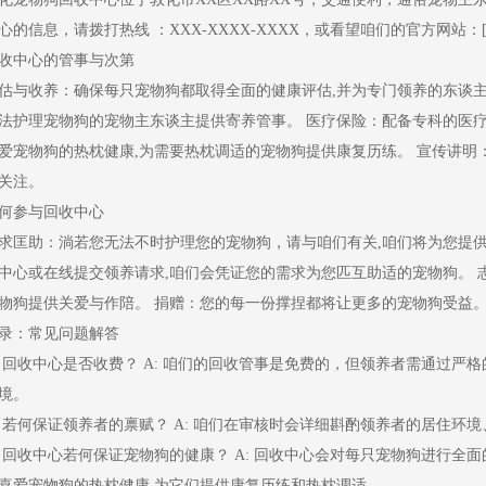
心的信息，请拨打热线 ：XXX-XXXX-XXXX，或看望咱们的官方网站：
收中心的管事与次第
估与收养：确保每只宠物狗都取得全面的健康评估,并为专门领养的东谈主
法护理宠物狗的宠物主东谈主提供寄养管事。 医疗保险：配备专科的医疗
爱宠物狗的热枕健康,为需要热枕调适的宠物狗提供康复历练。 宣传讲明
关注。
何参与回收中心
求匡助：淌若您无法不时护理您的宠物狗，请与咱们有关,咱们将为您提供
中心或在线提交领养请求,咱们会凭证您的需求为您匹互助适的宠物狗。 
物狗提供关爱与作陪。 捐赠：您的每一份撑捏都将让更多的宠物狗受益
录：常见问题解答
: 回收中心是否收费？ A: 咱们的回收管事是免费的，但领养者需通过严
境。
: 若何保证领养者的禀赋？ A: 咱们在审核时会详细斟酌领养者的居住
: 回收中心若何保证宠物狗的健康？ A: 回收中心会对每只宠物狗进行
喜爱宠物狗的热枕健康,为它们提供康复历练和热枕调适。