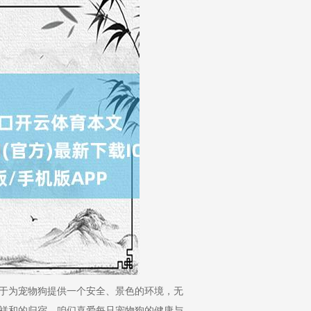
于为宠物狗提供一个安全、景色的环境，无
祥和的归宿，咱们喜爱每只宠物狗的健康与