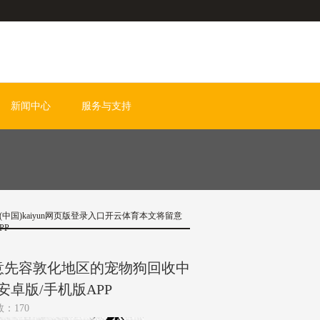
新闻中心
服务与支持
云(中国)kaiyun网页版登录入口开云体育本文将留意
PP
留意先容敦化地区的宠物狗回收中
/安卓版/手机版APP
数：170