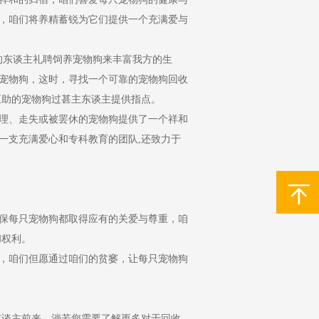
，咱们将养精蓄锐为它们提供一个充满爱与
多的东谈主礼聘饲养宠物狗来丰富我方的生
宠物狗，这时，寻找一个可靠的宠物狗回收
匡助的宠物狗过甚主东谈主提供指点。
理、走失或被罢休的宠物狗提供了一个祥和
一支充满爱心和专科教育的团队,还致力于
保每只宠物狗都取得应有的关爱与尊重，咱
和权利。
，咱们但愿通过咱们的贫窭，让每只宠物狗
东谈主前来，淌若您需要了解更多对于回收