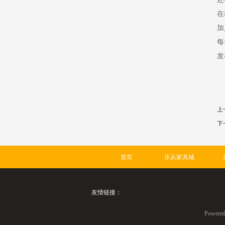
在
加
每
发
上
下
版
首页
乐从家具城
友情链接：
Powere