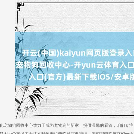
化宠物狗回收中心致力于成为宠物狗的新家，提供温馨的看管，咱们专注
是因为个东谈主无法不时饲养也曾临时需要护理，咱们都能赐与它们一个