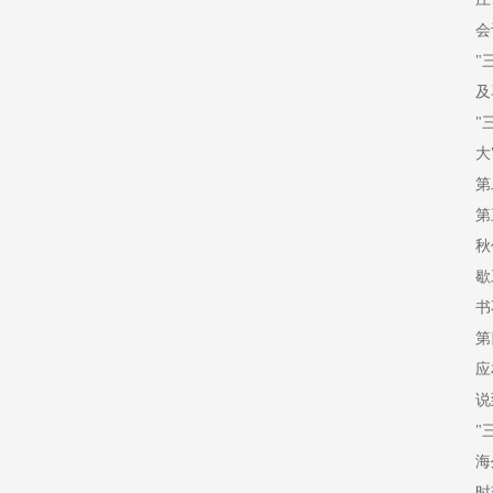
会
"
及
"
大
第
第
秋
歇
书
第
应
说
"
海
时