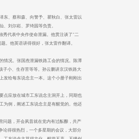
毛泽东、蔡和森、向警予、瞿秋白、张太雷以
仙、刘尔崧、罗绮园等负责。
独秀代表中央作使命泄漏。他贯注谈了"二
问题。他英语讲得很好，张太雷作翻译。
的情况。张国焘泄漏铁路工会的情况。陈潭
，孩子小、生存苦等等。孙云鹏讲京汉铁路大
上发给每东说念主一本。这个小册子刚刚出
要点应放在城市工东说念主洞开上，同期也
工为例，阐述工东说念主是有醒觉的。他还
合营问题，开会夙昔就在党内有过酝酿，共产
题争论得很热烈，一个多星期的会议，大部分
，工东说念主莫得文化，醒觉不高，不懂创