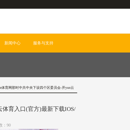
新闻中心
服务与支持
yun体育网那时中共中央下设四个区委员会-开yun云
体育入口(官方)最新下载IOS/
数：90