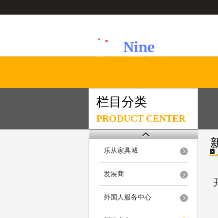
栏目分类
PRODUCT CENTER
乐从家具城
发展商
外国人服务中心