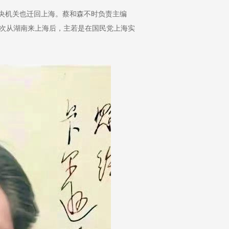
中央机关也迁回上海。蔡和森不时负责主编
次从湖南来上海后，主若是在国民党上海实