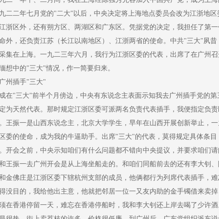
九二二年七月党的"二大"以后，中央决定将上海地点委员会改为江浙地
江浙区外，还有朔方区、两湖区和广东区。凭据党的决定，我担任了第一
命外，还负责江苏（长江以南地区）、江浙两省的使命。中共"三大"夙
采集在上海。一九二三年六月，我行为江浙区委的代表，出席了在广州召
缅想中的"三大"情况，作一简要归来。
广州插手"三大"
成在"三大"前半个月傍边，中央有东说念主表面示知我去广州插手党的
定为天然代表。那时规定江浙区委可派两名负责代表插手，我便指定负责
。王振一是山西东说念主，北京大学学生，早年在山西开展创新举止，一
区委的使命，成为我的牛逼助手。出席"三大"的代表，莫得规定具体条
。开会之前，中央示知咱们有什么问题都不错向中央提议，并要求咱们请
和王振一去广州开会是从上海坐船走的。和咱们同船前去的还有李大钊、
和金佛庄是江浙区委下辖杭州支部的成员，他俩都行为列席代表插手，难
得没目的，我给他出主意，他就把邻居一位一又友内助的金手镯借来卖掉
须在香港停留一天，难忘在香港停船时，我和李大钊还上岸去喝了少许酒
是很热，街上卖荔枝的许多，价格很低廉。到广州后，广东党组织派东说